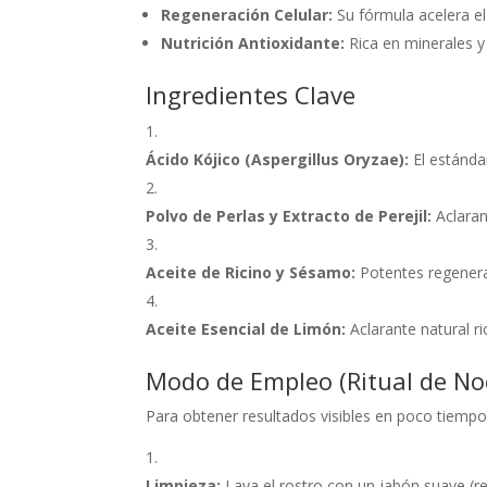
Regeneración Celular:
Su fórmula acelera el
Nutrición Antioxidante:
Rica en minerales y 
Ingredientes Clave
Ácido Kójico (Aspergillus Oryzae):
El estándar
Polvo de Perlas y Extracto de Perejil:
Aclaran
Aceite de Ricino y Sésamo:
Potentes regenerad
Aceite Esencial de Limón:
Aclarante natural ri
Modo de Empleo (Ritual de No
Para obtener resultados visibles en poco tiempo
Limpieza:
Lava el rostro con un jabón suave 