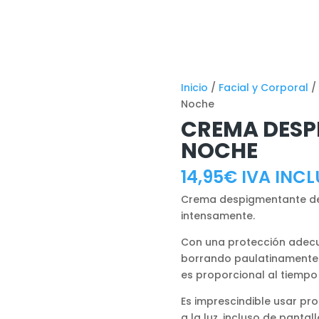
Inicio
/
Facial y Corporal
/
Noche
CREMA DESP
NOCHE
14,95
€
IVA INCL
Crema despigmentante de 
intensamente.
Con una protección adecu
borrando paulatinamente. 
es proporcional al tiempo
Es imprescindible usar pro
a la luz, incluso de pantall