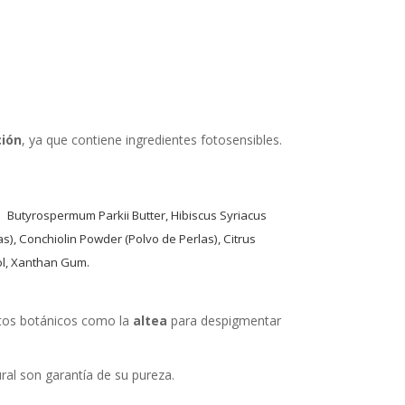
ción
, ya que contiene ingredientes fotosensibles.
tyrospermum Parkii Butter, Hibiscus Syriacus
), Conchiolin Powder (Polvo de Perlas), Citrus
ol, Xanthan Gum.
tos botánicos como la
altea
para despigmentar
ral son garantía de su pureza.