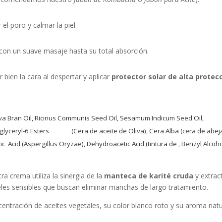
el poro y calmar la piel.
con un suave masaje hasta su total absorción.
r bien la cara al despertar y aplicar
protector solar de alta protec
a Bran Oil, Ricinus Communis Seed Oil, Sesamum Indicum Seed Oil, Bu
olyglyceryl-6 Esters (Cera de aceite de Oliva), Cera Alba (cera de abejas
id (Aspergillus Oryzae), Dehydroacetic Acid (tintura de , Benzyl Alcoh
ra crema utiliza la sinergia de la
manteca de karité cruda
y extrac
pieles sensibles que buscan eliminar manchas de largo tratamiento.
centración de aceites vegetales, su color blanco roto y su aroma natu