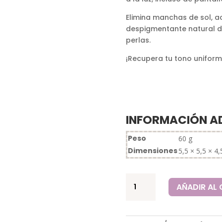
Elimina manchas de sol, 
despigmentante natural de
perlas.
¡Recupera tu tono uniform
INFORMACIÓN A
Peso
60 g
Dimensiones
5,5 × 5,5 × 4
Crema
AÑADIR AL
Despigmentante
de
Noche