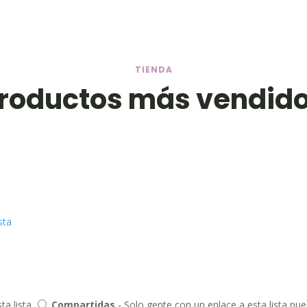
TIENDA
roductos más vendid
sta
ta lista
Compartidas
- Solo gente con un enlace a esta lista pu