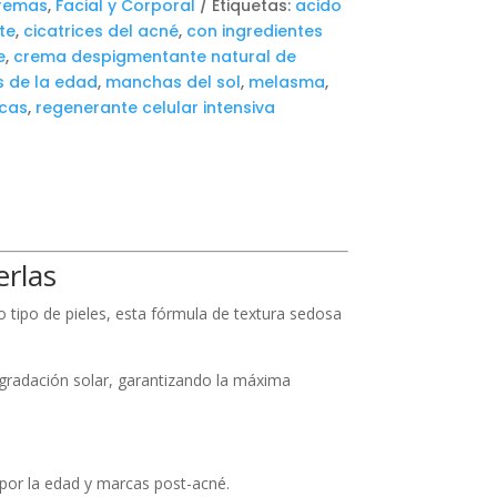
remas
,
Facial y Corporal
Etiquetas:
acido
te
,
cicatrices del acné
,
con ingredientes
e
,
crema despigmentante natural de
 de la edad
,
manchas del sol
,
melasma
,
cas
,
regenerante celular intensiva
erlas
o tipo de pieles, esta fórmula de textura sedosa
egradación solar, garantizando la máxima
or la edad y marcas post-acné.