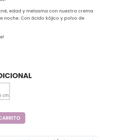
acné, edad y melasma con nuestra crema
 noche. Con ácido kójico y polvo de
e!
DICIONAL
,5 cm
 CARRITO