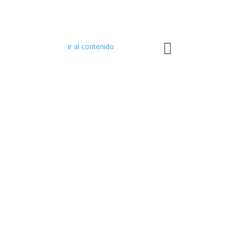

Ir al contenido
957 94 24
48

Ronda de
los
Muñoces,
45.
Pozoblanco,
Córdoba