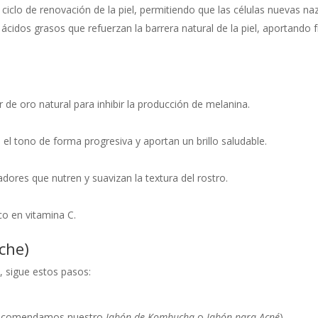
 ciclo de renovación de la piel, permitiendo que las células nuevas na
ácidos grasos que refuerzan la barrera natural de la piel, aportando 
 de oro natural para inhibir la producción de melanina.
 el tono de forma progresiva y aportan un brillo saludable.
ores que nutren y suavizan la textura del rostro.
co en vitamina C.
che)
, sigue estos pasos:
(recomendamos nuestro
Jabón de Kombucha
o
Jabón para Acné
).