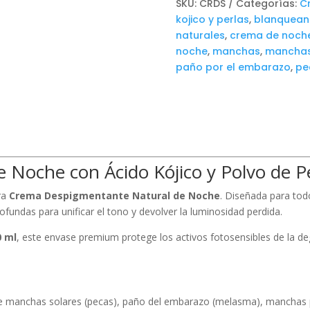
SKU:
CRDS
Categorías:
C
cantidad
kojico y perlas
,
blanquean
naturales
,
crema de noch
noche
,
manchas
,
manchas
paño por el embarazo
,
pe
Noche con Ácido Kójico y Polvo de P
ra
Crema Despigmentante Natural de Noche
. Diseñada para tod
fundas para unificar el tono y devolver la luminosidad perdida.
0 ml
, este envase premium protege los activos fotosensibles de la d
manchas solares (pecas), paño del embarazo (melasma), manchas p