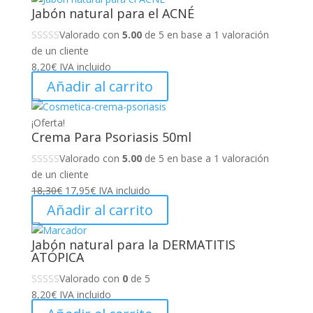
Jabón natural para el ACNÉ
Valorado con
5.00
de 5 en base a
1
valoración
de un cliente
8,20
€
IVA incluido
Añadir al carrito
¡Oferta!
Crema Para Psoriasis 50ml
Valorado con
5.00
de 5 en base a
1
valoración
de un cliente
El
El
18,30
€
17,95
€
IVA incluido
precio
precio
Añadir al carrito
original
actual
era:
es:
Jabón natural para la DERMATITIS
18,30€.
17,95€.
ATÓPICA
Valorado con
0
de 5
8,20
€
IVA incluido