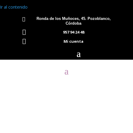
Ir al contenido

Ronda de los Muñoces, 45. Pozoblanco,
Córdoba

957 94 24 48

Mi cuenta