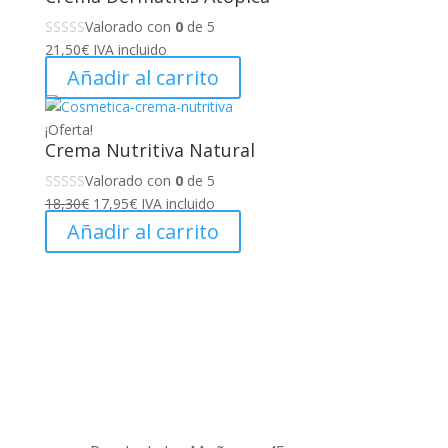
Valorado con
0
de 5
21,50
€
IVA incluido
Añadir al carrito
¡Oferta!
Crema Nutritiva Natural
Valorado con
0
de 5
El
El
18,30
€
17,95
€
IVA incluido
precio
precio
Añadir al carrito
original
actual
era:
es:
18,30€.
17,95€.