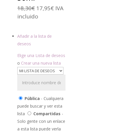
El
El
18,30
€
17,95
€
IVA
precio
precio
incluido
original
actual
era:
es:
Añadir a la lista de
18,30€.
17,95€.
deseos
Elige una Lista de deseos
o
Crear una nueva lista
Pública
- Cualquiera
puede buscar y ver esta
lista
Compartidas
-
Solo gente con un enlace
a esta lista puede verla