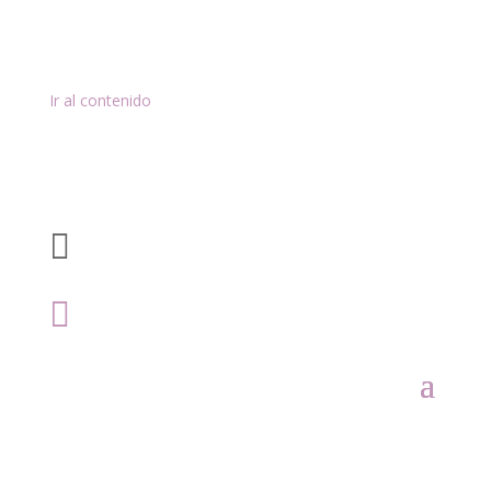
Ir al contenido

Ronda de los Muñoces, 45. Pozoblanco,
Córdoba

957 94 24 48

Mi cuenta