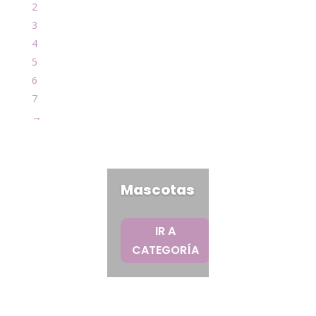
2
3
4
5
6
7
→
Mascotas
IR A
CATEGORÍA