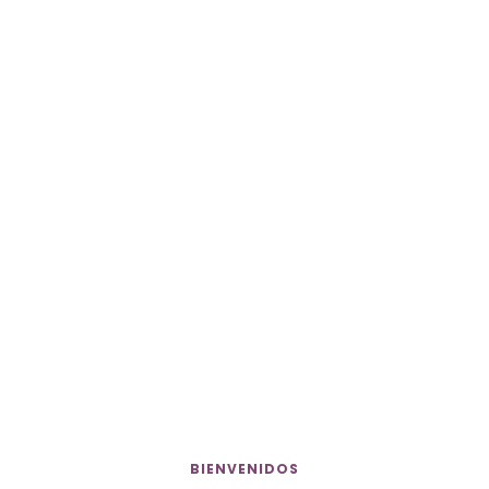
Aceites
Categoría de producto
Mascotas
Categoría de producto
Jabón de aceite
Cattegoría de producto
BIENVENIDOS